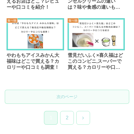
えるお店はどこ？レビュ
ンゼルクリームの違い
ーや口コミを紹介！
は？味や食感の違いも調
査！
食べ物
食べ物
やわもちアイスみかん大
雪見だいふく×喜久福はど
福味はどこで買える？カ
このコンビニ,スーパーで
ロリーや口コミも調査！
買える？カロリーや口コ
ミは？
次のページ
次
1
2
へ