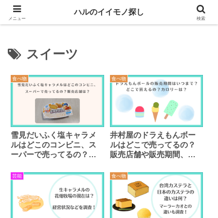
生活や趣味に役立つイイモノを紹介するブログ
ハルのイイモノ探し
メニュー
検索
スイーツ
食べ物
食べ物
雪見だいふく塩キャラメ
井村屋のドラえもんボー
ルはどこのコンビニ、ス
ルはどこで売ってるの？
ーパーで売ってるの？販
販売店舗や販売期間、カ
売店舗は？
ロリーは？
芸能
食べ物