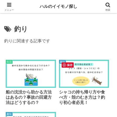
生活や趣味に役立つイイモノを紹介するブログ
ハルのイイモノ探し
メニュー
検索
釣り
釣りに関連する記事です
生活
趣味
保存
船の沈没から助かる方法
シャコの持ち帰り方や食
はあるの？事故の回避方
べ方・殻のむき方は？釣
法はどうするの？
り初心者必見！
趣味