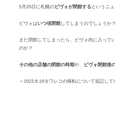
5月25日に札幌の
ピヴォが閉館する
というニュ
ピヴォは
いつ頃閉館
してしまうのでしょうか
また閉館してしまったら、ピヴォ内に入って
のか？
その他の店舗の閉館の時期
や、
ピヴォ閉館後
＜2022.8.19タワレコの移転について追記し