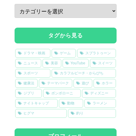
タグから見る
ドラマ・映画
ゲーム
スプラトゥーン
ニュース
美容
YouTube
スイーツ
スポーツ
カラフルピーチ・からぴち
健康法
テーマパーク
遊び
ホラー
ジブリ
ボンボローニ
ディズニー
ナイトキャップ
動物
ラーメン
ヒグマ
釣り