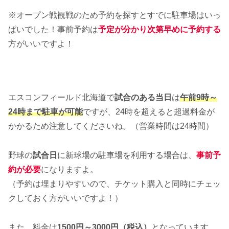
※オープン戦観戦のため予約を探すとすでに駐車場はいっ
ぱいでした！事前予約は
予定が分かり次第早めに予約する
方がいいですよ！
エスコンフィールド北海道で
試合のある当日
は
午前9時～
24時まで駐車が可能
ですが、24時を超えると超過料金が
かかるため注意してくださいね。（営業時間は24時間）
野球の
試合日
に新球場の駐車場を利用する場合は、
事前予
約が必要
になりますよ。
（予約は埋まりやすいので、チケット購入と同時にチェッ
クしておく方がいいですよ！）
また、料金は
1500円～3000円（税込）
となっています。