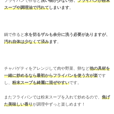
フライパンで作ると
洗い物が少ない分、
フライパンが粉末
スープや調理油で汚れて
しまいます
。
鍋で作ると
水を切るザルも余分に洗う必要がありますが、
汚れ自体は少なくて済み
ます
。
チャパゲティをアレンジして肉や野菜、卵など
他の具材を
一緒に炒めるなら最初からフライパンを使う方が楽
です
し、
粉末スープも綺麗に混ぜやすい
です。
またフライパンでは粉末スープを入れて炒めるので、
焦げ
た美味しい香り
が調理中ずっと楽しめます！