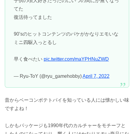
子供の頃大好きだったのにいつの間にか無くなっ
てた
復活待ってました
90’sのヒットコンテンツのパケがかなりエモいな
ミニ四駆入っとるし
早く食べたい
pic.twitter.com/maYPHNuZWD
— Ryu-ToY (@ryu_gamehobby)
April 7, 2022
昔からベーコンポテトパイを知っている人には懐かしい味
ですよね！
しかもパッケージも1990年代のカルチャーをモチーフと
したものになっており、響く人にはかなりエモい商品にな