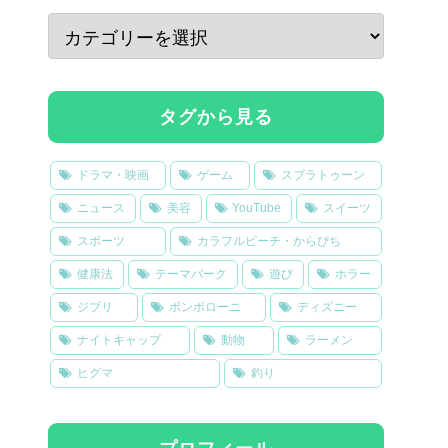
タグから見る
ドラマ・映画
ゲーム
スプラトゥーン
ニュース
美容
YouTube
スイーツ
スポーツ
カラフルピーチ・からぴち
健康法
テーマパーク
遊び
ホラー
ジブリ
ボンボローニ
ディズニー
ナイトキャップ
動物
ラーメン
ヒグマ
釣り