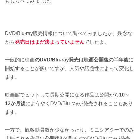
もしらべてみました。
DVD/Blu-ray販売情報について調べてみましたが、残念な
がら
発売日はまだ決まっていません
でしたよ。
一般的に映画
のDVD/Blu-ray発売は映画公開後の半年後
に
開始することが多いですが、人気や話題性によって変化し
ます。
映画館でヒットして長期公開になる作品は公開から
10～
12か月後
にようやくDVD/Blu-rayが発売されることもあり
ます。
一方で、観客動員数が少なかったり、ミニシアターでのみ
上映される作品は
公開後3か月
ほどでDVD/Blu-rayが発売