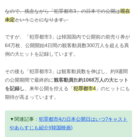
なので、残念ながら「犯罪都市3」の日本での公開は
現在
未定
ということになります。
ですが、「犯罪都市3」は韓国国内で公開前の前売り券が
64万枚、公開開始4日間の観客動員数300万人を超える異
例の大ヒットを記録しています。
その後も「犯罪都市3」は観客動員数を伸ばし、約9週間
の公開期間で最終的に
観客動員
数
約1068万人の大ヒット
を記録
し
、来年公開を控える「
犯罪都市4
」のヒットにも
期待が高まっています。
▼関連記事：
犯罪都市4の日本公開日はいつ?キャスト
やあらすじも紹介!(韓国映画)