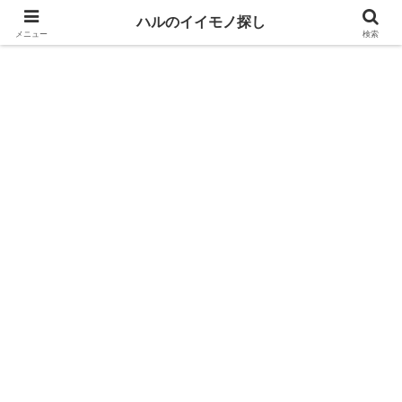
生活や趣味に役立つイイモノを紹介するブログ
ハルのイイモノ探し
メニュー
検索