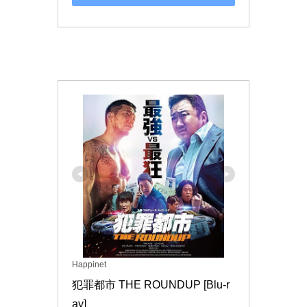
Happinet
犯罪都市 THE ROUNDUP [Blu-r
ay]